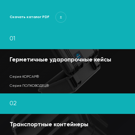
Лицензии и сертификаты
Скачать каталог PDF
Производство
Пресс-центр
01
Применение
Герметичные ударопрочные кейсы
Серия КОРСАР®
Серия ПОЛКОВОДЕЦ®
02
Транспортные контейнеры