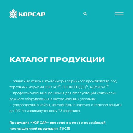
О
КАТАЛОГ ПРОДУКЦИИ
ПРЕДПРИЯТИИ
— защитные кейсы и контейнеры серийного производства под
®
®
®
торговыми марками КОРСАР
, ПОЛКОВОДЕЦ
, АДМИРАЛ
;
КАТАЛОГ
— профессиональные решения для эксплуатации критически
важного оборудования в экстремальных условиях;
— ударопрочные кейсы, контейнеры и корпуса с классом защиты
до IP67 по индивидуальному ТЗ заказчика.
КОНТАКТЫ
Продукция «КОРСАР» внесена в реестр российской
промышленной продукции (ГИСП)