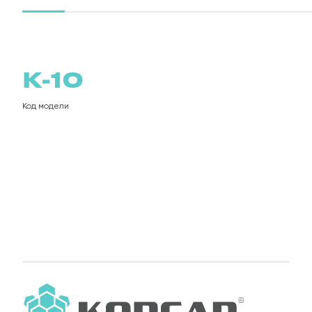
П
К-10
Код модели