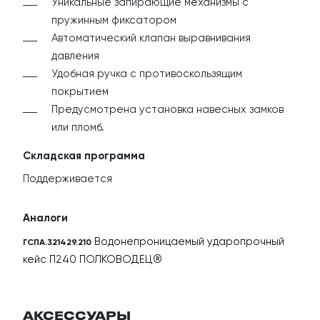
К
Уникальные запирающие механизмы с
пружинным фиксатором
Автоматический клапан выравнивания
давления
Удобная ручка с противоскользящим
покрытием
Предусмотрена установка навесных замков
или пломб.
Складская программа
Поддерживается
Аналоги
Водонепроницаемый ударопрочный
ГСПА.321429.210
кейс П240 ПОЛКОВОДЕЦ®
АКСЕССУАРЫ
Лицензии и сертификаты