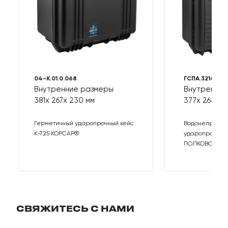
04-K.01.0.068
ГСПА.321429.2
Внутренние размеры
Внутренни
381
267
230 мм
377
264
1
Герметичный ударопрочный кейс
Водонепрони
К-725 КОРСАР®
ударопрочный
ПОЛКОВОДЕЦ
СВЯЖИТЕСЬ С НАМИ