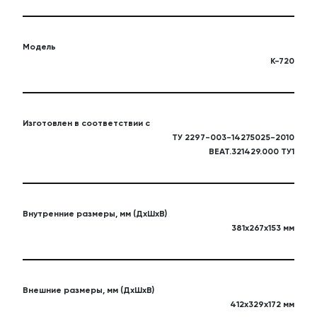
Модель
К-720
Изготовлен в соответствии с
ТУ 2297-003-14275025-2010
ВЕАТ.321429.000 ТУ1
Внутренние размеры, мм (ДхШхВ)
381х267х153 мм
Внешние размеры, мм (ДхШхВ)
412х329х172 мм