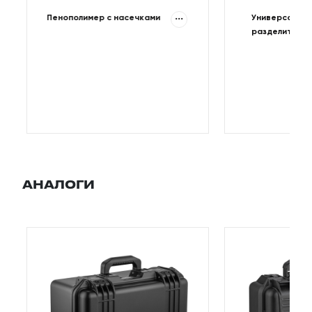
...
Пенополимер с насечками
Универсальны
разделитель
АНАЛОГИ